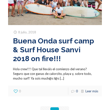
8 julio, 2018
Buena Onda surf camp
& Surf House Sanvi
2018 on fire!!!
Hola crew!!! Que tal lleváis el comienzo del verano?
Seguro que con ganas de calorcito, playa y, sobre todo,
mucho surf! Ya sois much@s l@s
[…]
0
0
Leer más