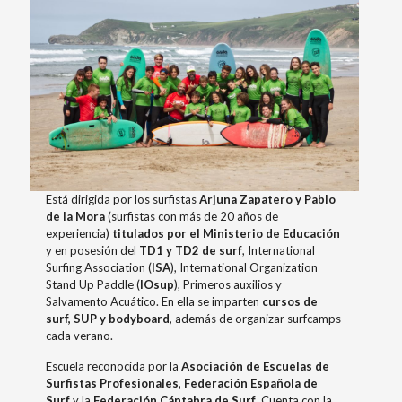
Está dirigida por los surfistas
Arjuna Zapatero y Pablo
de la Mora
(surfistas con más de 20 años de
experiencia)
titulados por el Ministerio de Educación
y en posesión del
TD1 y TD2 de surf
, International
Surfing Association (
ISA
), International Organization
Stand Up Paddle (
IOsup
), Primeros auxilios y
Salvamento Acuático. En ella se imparten
cursos de
surf, SUP y bodyboard
, además de organizar surfcamps
cada verano.
Escuela reconocida por la
Asociación de Escuelas de
Surfistas Profesionales
,
Federación Española de
Surf
y la
Federación Cántabra de Surf
. Cuenta con la