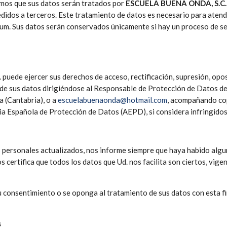
mamos que sus datos serán tratados por
ESCUELA BUENA ONDA, S.C.
didos a terceros. Este tratamiento de datos es necesario para atende
m. Sus datos serán conservados únicamente si hay un proceso de selec
. puede ejercer sus derechos de acceso, rectificación, supresión, opos
o de sus datos dirigiéndose al Responsable de Protección de Datos d
a (Cantabria), o a
escuelabuenaonda@hotmail.com
, acompañando cop
ia Española de Protección de Datos (AEPD), si considera infringidos
ersonales actualizados, nos informe siempre que haya habido alguna
ertifica que todos los datos que Ud. nos facilita son ciertos, vigent
consentimiento o se oponga al tratamiento de sus datos con esta fina
s