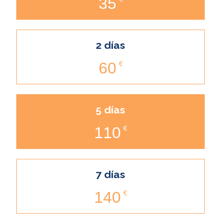
35
2 días
60
€
5 días
110
€
7 días
140
€