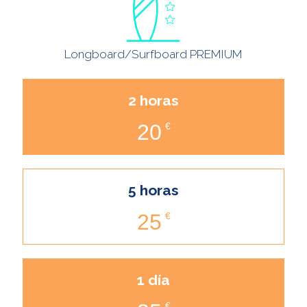
Longboard/Surfboard PREMIUM
2 horas
20
€
5 horas
25
€
1 día
€