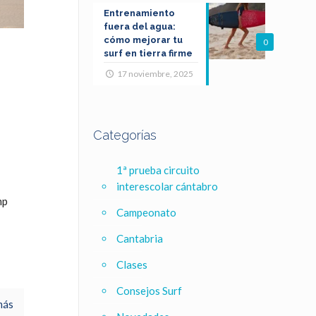
Entrenamiento
fuera del agua:
cómo mejorar tu
0
surf en tierra firme
17 noviembre, 2025
Categorías
1ª prueba circuito
interescolar cántabro
mp
Campeonato
Cantabria
Clases
Consejos Surf
más