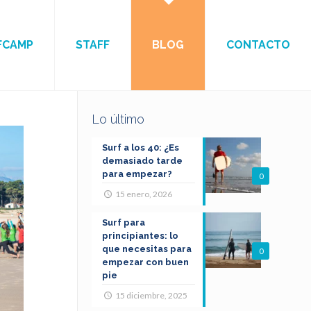
FCAMP
STAFF
BLOG
CONTACTO
Lo último
Surf a los 40: ¿Es
demasiado tarde
para empezar?
0
15 enero, 2026
Surf para
principiantes: lo
que necesitas para
0
empezar con buen
pie
15 diciembre, 2025