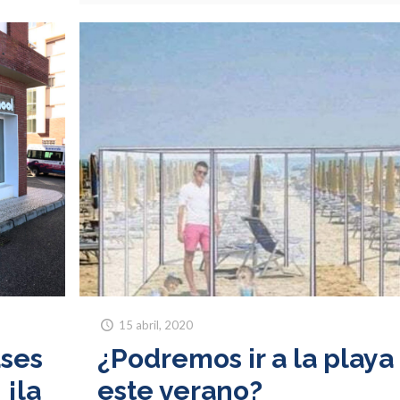
15 abril, 2020
ases
¿Podremos ir a la playa
 ¡la
este verano?