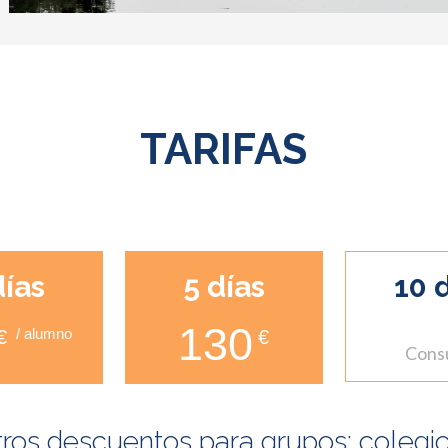
TARIFAS
días
5 días
10 
130
/ alumno
€
€
Consu
os descuentos para grupos: colegios