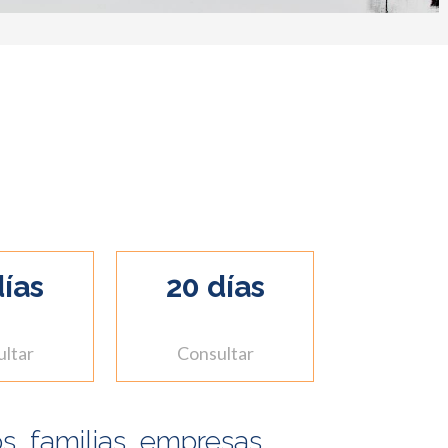
días
20 días
ltar
Consultar
, familias, empresas...