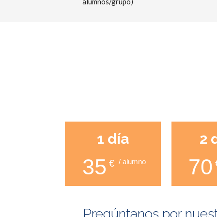
alumnos/grupo)
1 día
2 
35
70
/ alumno
€
Pregúntanos por nuestr