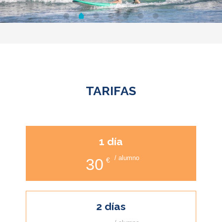
TARIFAS
1 día
/ alumno
30
€
2 días