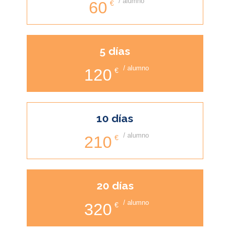
/ alumno
60
€
5 días
/ alumno
120
€
10 días
/ alumno
210
€
20 días
/ alumno
320
€